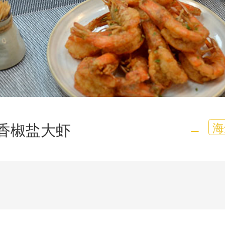
香椒盐大虾
海